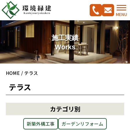
MENU
施工実績
Works
コンセプト
HOME
テラス
ご相談の流れ
施工実績集
テラス
新築外構工事をご検討の方へ
CADプラン集
ガーデンリフォームをご検討の方へ
駐車スペース改修特集
カテゴリ別
料金案内
新築外構工事
ガーデンリフォーム
会社概要