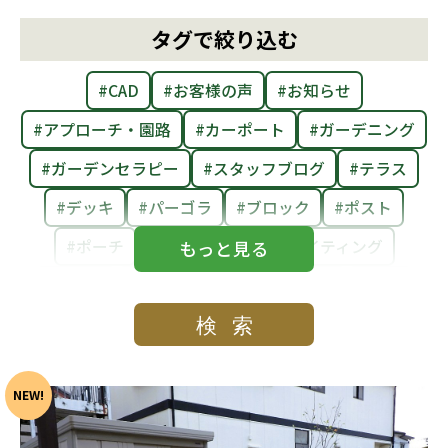
タグで絞り込む
社員ブログ
採用情報
#CAD
#お客様の声
#お知らせ
#アプローチ・園路
#カーポート
#ガーデニング
#ガーデンセラピー
#スタッフブログ
#テラス
#デッキ
#パーゴラ
#ブロック
#ポスト
#ポーチ
#メンテナンス
#ライティング
#レンガ
#剪定
#和風
#庭まわり
#庭活
#植栽
#物置・収納
#玄関まわり
#目隠し・フェンス
#自然石
#門まわり
#駐車場