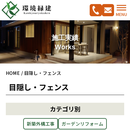
MENU
施工実績
Works
コンセプト
HOME
目隠し・フェンス
ご相談の流れ
施工実績集
目隠し・フェンス
新築外構工事をご検討の方へ
CADプラン集
ガーデンリフォームをご検討の方へ
駐車スペース改修特集
カテゴリ別
料金案内
新築外構工事
ガーデンリフォーム
会社概要