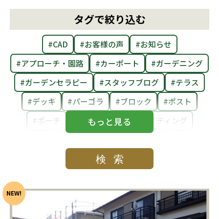
タグで絞り込む
社員ブログ
採用情報
#CAD
#お客様の声
#お知らせ
#アプローチ・園路
#カーポート
#ガーデニング
#ガーデンセラピー
#スタッフブログ
#テラス
#デッキ
#パーゴラ
#ブロック
#ポスト
#ポーチ
#メンテナンス
#ライティング
#レンガ
#剪定
#和風
#庭まわり
#庭活
#植栽
#物置・収納
#玄関まわり
#目隠し・フェンス
#自然石
#門まわり
#駐車場