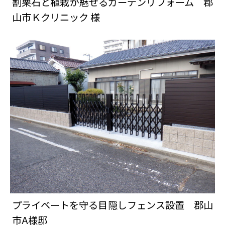
割栗石と植栽が魅せるガーデンリフォーム 郡
山市Ｋクリニック 様
プライベートを守る目隠しフェンス設置 郡山
市A様邸