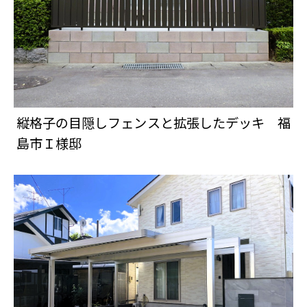
縦格子の目隠しフェンスと拡張したデッキ 福
島市Ｉ様邸