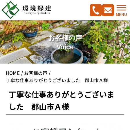
MENU
お客様の声
Voice
コンセプト
HOME
お客様の声
ご相談の流れ
施工実績集
丁寧な仕事ありがとうございました 郡山市Ａ様
新築外構工事をご検討の方へ
CADプラン集
丁寧な仕事ありがとうございま
ガーデンリフォームをご検討の方へ
した 郡山市Ａ様
駐車スペース改修特集
料金案内
会社概要