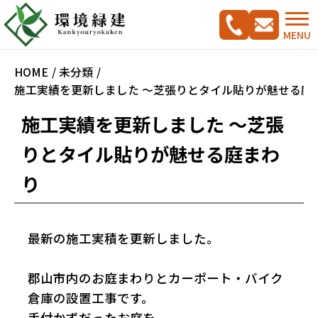
MENU
HOME
未分類
施工実績を更新しました ～芝張りとタイル貼りが魅せる庭
施工実績を更新しました ～芝張
コンセプト
りとタイル貼りが魅せる庭まわ
り
ご相談の流れ
施工実績集
新築外構工事をご検討の方へ
CADプラン集
最新の施工実積を更新しました。
ガーデンリフォームをご検討の方へ
駐車スペース改修特集
郡山市内のお庭まわりとカーポート・バイク
料金案内
倉庫の設置工事です。
会社概要
手付かずだったお庭を、