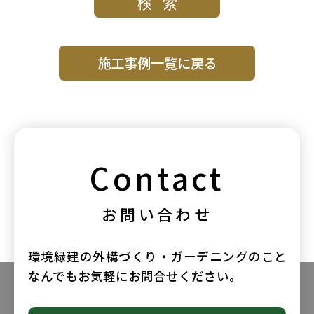
#植栽
#物置・収納
#玄関まわり
#目隠し・フェンス
#自然石
#門まわり
#駐車場
施工事例一覧に戻る
Contact
お問い合わせ
環境緑建の外構づくり・ガーデニングのこと
なんでもお気軽にお問合せください。