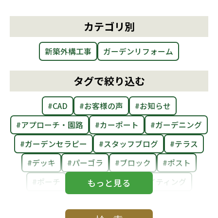
カテゴリ別
新築外構工事
ガーデンリフォーム
タグで絞り込む
#CAD
#お客様の声
#お知らせ
#アプローチ・園路
#カーポート
#ガーデニング
#ガーデンセラピー
#スタッフブログ
#テラス
#デッキ
#パーゴラ
#ブロック
#ポスト
#ポーチ
#メンテナンス
#ライティング
#レンガ
#剪定
#和風
#庭まわり
#庭活