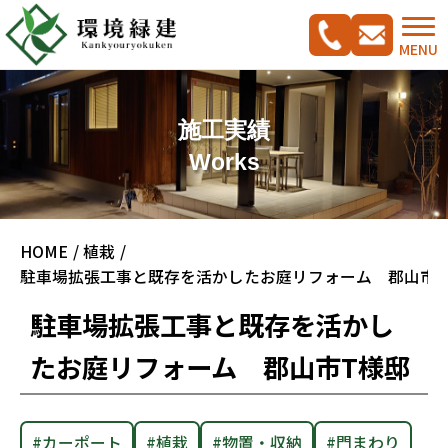
MENU
施工実績
Works
コンセプト
HOME
植栽
ご相談の流れ
施工実績集
駐車場拡張工事と既存を活かしたお庭リフォーム 郡山市T
新築外構工事をご検討の方へ
CADプラン集
駐車場拡張工事と既存を活かし
ガーデンリフォームをご検討の方へ
たお庭リフォーム 郡山市T様邸
駐車スペース改修特集
料金案内
会社概要
#カーポート
#植栽
#物置・収納
#門まわり