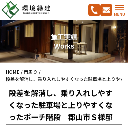
MENU
施工実績
Works
コンセプト
HOME
門周り
ご相談の流れ
施工実績集
段差を解消し、乗り入れしやすくなった駐車場と上りやす
新築外構工事をご検討の方へ
CADプラン集
段差を解消し、乗り入れしやす
ガーデンリフォームをご検討の方へ
くなった駐車場と上りやすくな
駐車スペース改修特集
ったポーチ階段 郡山市Ｓ様邸
料金案内
会社概要