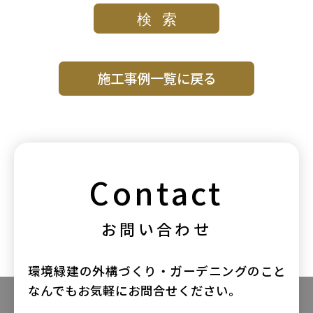
#植栽
#物置・収納
#玄関まわり
#目隠し・フェンス
#自然石
#門まわり
#駐車場
施工事例一覧に戻る
Contact
お問い合わせ
環境緑建の外構づくり・ガーデニングのこと
なんでもお気軽にお問合せください。