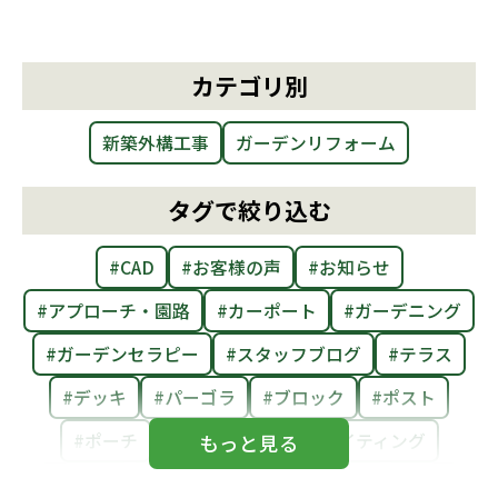
カテゴリ別
新築外構工事
ガーデンリフォーム
タグで絞り込む
#CAD
#お客様の声
#お知らせ
#アプローチ・園路
#カーポート
#ガーデニング
#ガーデンセラピー
#スタッフブログ
#テラス
#デッキ
#パーゴラ
#ブロック
#ポスト
#ポーチ
#メンテナンス
#ライティング
#レンガ
#剪定
#和風
#庭まわり
#庭活