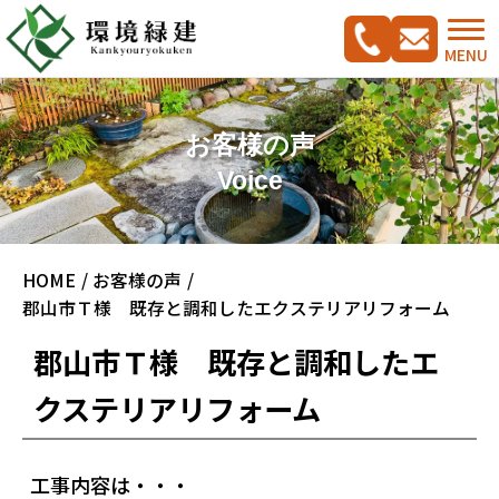
MENU
お客様の声
Voice
コンセプト
HOME
お客様の声
ご相談の流れ
施工実績集
郡山市Ｔ様 既存と調和したエクステリアリフォーム
新築外構工事をご検討の方へ
CADプラン集
郡山市Ｔ様 既存と調和したエ
ガーデンリフォームをご検討の方へ
クステリアリフォーム
駐車スペース改修特集
料金案内
工事内容は・・・
会社概要