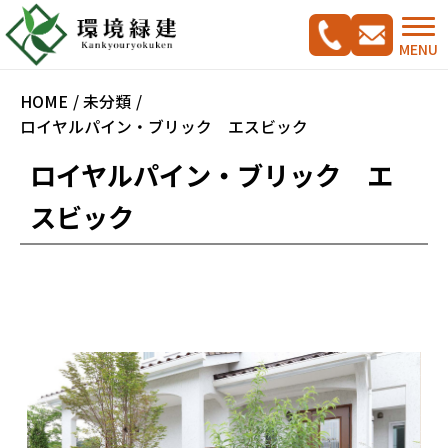
MENU
HOME
未分類
ロイヤルパイン・ブリック エスビック
ロイヤルパイン・ブリック エ
コンセプト
スビック
ご相談の流れ
施工実績集
新築外構工事をご検討の方へ
CADプラン集
ガーデンリフォームをご検討の方へ
駐車スペース改修特集
料金案内
会社概要