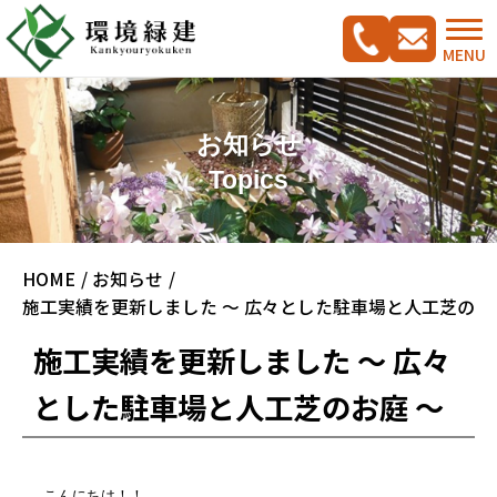
MENU
お知らせ
Topics
コンセプト
HOME
お知らせ
ご相談の流れ
施工実績集
施工実績を更新しました ～ 広々とした駐車場と人工芝のお
新築外構工事をご検討の方へ
CADプラン集
施工実績を更新しました ～ 広々
ガーデンリフォームをご検討の方へ
とした駐車場と人工芝のお庭 ～
駐車スペース改修特集
料金案内
会社概要
こんにちは！！