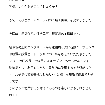
皆様、いかかお過ごしでしょうか？
社員ブログ
採用情報
さて、先ほどホームページ内の「施工実績」を更新しました。
今回は、新築住宅の外構工事、須賀川のＩ様邸です。
駐車場の土間コンクリートから建物周りの砕石敷き、フェンス
や物置の設置と、トータルでの工事をさせていただきました。
さて、今回設置した物置にはオープンスペースがあります。
駐輪場として利用をしたり、日常的に使用する物を収納した
り、お子様の秘密基地にしたり･･･と様々な用途で使用できそ
うです。
どのように使用するか考えてみるのも楽しいかもしれません
ね！！