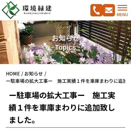
MENU
お知らせ
Topics
コンセプト
HOME
お知らせ
ご相談の流れ
施工実績集
ー駐車場の拡大工事ー 施工実績１件を車庫まわりに追加
新築外構工事をご検討の方へ
CADプラン集
ー駐車場の拡大工事ー 施工実
ガーデンリフォームをご検討の方へ
績１件を車庫まわりに追加致し
駐車スペース改修特集
ました。
料金案内
会社概要