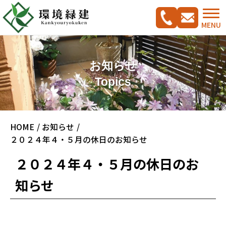
MENU
お知らせ
Topics
コンセプト
HOME
お知らせ
ご相談の流れ
施工実績集
２０２４年４・５月の休日のお知らせ
新築外構工事をご検討の方へ
CADプラン集
２０２４年４・５月の休日のお
ガーデンリフォームをご検討の方へ
知らせ
駐車スペース改修特集
料金案内
会社概要