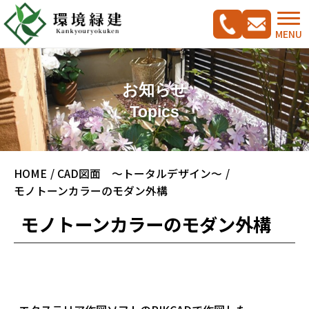
MENU
お知らせ
Topics
コンセプト
HOME
CAD図面 ～トータルデザイン～
ご相談の流れ
施工実績集
モノトーンカラーのモダン外構
新築外構工事をご検討の方へ
CADプラン集
モノトーンカラーのモダン外構
ガーデンリフォームをご検討の方へ
駐車スペース改修特集
料金案内
会社概要