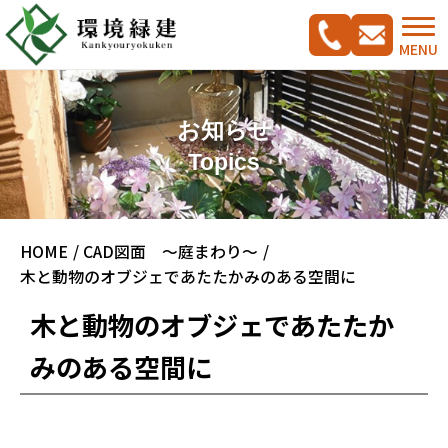
MENU
お知らせ
Topics
コンセプト
HOME
CAD図面 ～庭まわり～
ご相談の流れ
施工実績集
木と動物のオブジェであたたかみのある空間に
新築外構工事をご検討の方へ
CADプラン集
木と動物のオブジェであたたか
ガーデンリフォームをご検討の方へ
みのある空間に
駐車スペース改修特集
料金案内
会社概要