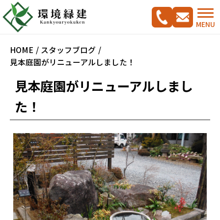
MENU
HOME
スタッフブログ
見本庭園がリニューアルしました！
見本庭園がリニューアルしまし
コンセプト
た！
ご相談の流れ
施工実績集
新築外構工事をご検討の方へ
CADプラン集
ガーデンリフォームをご検討の方へ
駐車スペース改修特集
料金案内
会社概要